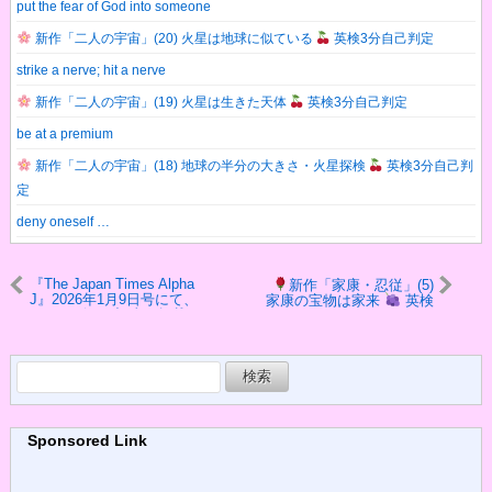
put the fear of God into someone
新作「二人の宇宙」(20) 火星は地球に似ている
英検3分自己判定
strike a nerve; hit a nerve
新作「二人の宇宙」(19) 火星は生きた天体
英検3分自己判定
be at a premium
新作「二人の宇宙」(18) 地球の半分の大きさ・火星探検
英検3分自己判
定
deny oneself …
『The Japan Times Alpha
新作「家康・忍従」(5)
J』2026年1月9日号にて、
家康の宝物は家来
英検
インタビュー記事が掲載
3分自己判定
されました！
検
索:
Sponsored Link