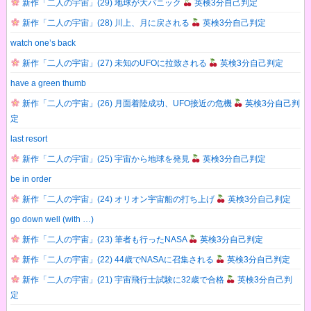
新作「二人の宇宙」(29) 地球が大パニック
英検3分自己判定
ウ
で
開
新作「二人の宇宙」(28) 川上、月に戻される
英検3分自己判定
き
ま
watch one’s back
す
)
新作「二人の宇宙」(27) 未知のUFOに拉致される
英検3分自己判定
have a green thumb
新作「二人の宇宙」(26) 月面着陸成功、UFO接近の危機
英検3分自己判
定
last resort
新作「二人の宇宙」(25) 宇宙から地球を発見
英検3分自己判定
be in order
新作「二人の宇宙」(24) オリオン宇宙船の打ち上げ
英検3分自己判定
go down well (with …)
新作「二人の宇宙」(23) 筆者も行ったNASA
英検3分自己判定
新作「二人の宇宙」(22) 44歳でNASAに召集される
英検3分自己判定
新作「二人の宇宙」(21) 宇宙飛行士試験に32歳で合格
英検3分自己判
定