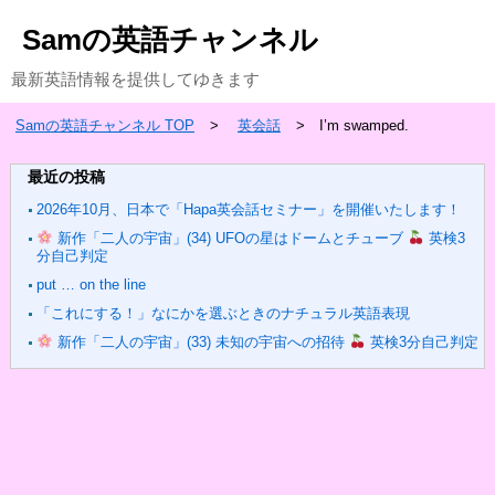
Samの英語チャンネル
最新英語情報を提供してゆきます
Samの英語チャンネル TOP
英会話
I’m swamped.
最近の投稿
2026年10月、日本で「Hapa英会話セミナー」を開催いたします！
新作「二人の宇宙」(34) UFOの星はドームとチューブ
英検3
分自己判定
put … on the line
「これにする！」なにかを選ぶときのナチュラル英語表現
新作「二人の宇宙」(33) 未知の宇宙への招待
英検3分自己判定