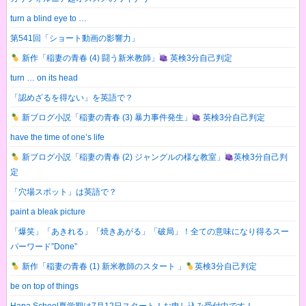
turn a blind eye to …
第541回「ショート動画の影響力」
新作「稲妻の青春 (4) 闘う新米教師」
英検3分自己判定
turn … on its head
「認めざるを得ない」を英語で？
新ブログ小説「稲妻の青春 (3) 暴力事件発生」
英検3分自己判定
have the time of one’s life
新ブログ小説「稲妻の青春 (2) ジャングルの様な教室」
英検3分自己判
定
「穴場スポット」は英語で？
paint a bleak picture
「爆笑」「あきれる」「焼きあがる」「破局」！全ての意味になり得るスー
パーワード”Done”
新作「稲妻の青春 (1) 新米教師のスタート 」
英検3分自己判定
be on top of things