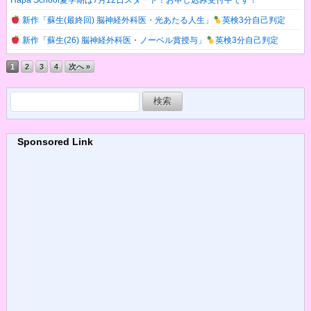
Hapa School夏学期は7月12日スタート！お申し込み受付中です！
新作「蘇生(最終回) 脳神経外科医・光あたる人生」
英検3分自己判定
新作「蘇生(26) 脳神経外科医・ノーベル賞授与」
英検3分自己判定
1
2
3
4
次へ »
検
索:
Sponsored Link