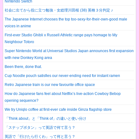
Nintendo Switch
社会に出てから役に立つ勉強・女総理川田桜 (38) 英検３分判定 ♪
The Japanese Internet chooses the top too-sexy-for-their-own-good male
voices in anime
First-ever Studio Ghibli x Russell Athletic range pays homage to My
Neighbour Totoro
Super Nintendo World at Universal Studios Japan announces first expansion
with new Donkey Kong area
Been there, done that.
Cup Noodle pouch satisfies our never-ending need for instant ramen
Retro Japanese train is our new favourite office space
How do Japanese fans feel about Netflix’s live-action Cowboy Bebop
opening sequence?
We try Uniqlo coffee at first-ever cafe inside Ginza flagship store
「Think about」と「Think of」の違いと使い分け
「スナップボタン」って英語で何て言う？
英語で「行けたら行くわ」って何と言う？