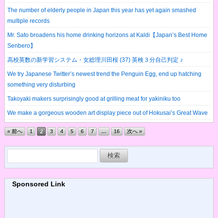
The number of elderly people in Japan this year has yet again smashed
multiple records
Mr. Sato broadens his home drinking horizons at Kaldi【Japan’s Best Home
Senbero】
高校英数の新学習システム・女総理川田桜 (37) 英検３分自己判定 ♪
We try Japanese Twitter’s newest trend the Penguin Egg, end up hatching
something very disturbing
Takoyaki makers surprisingly good at grilling meat for yakiniku too
We make a gorgeous wooden art display piece out of Hokusai’s Great Wave
« 前へ
1
2
3
4
5
6
7
…
16
次へ »
検
索:
Sponsored Link